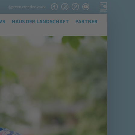
@green.creative.work
WS
HAUS DER LANDSCHAFT
PARTNER