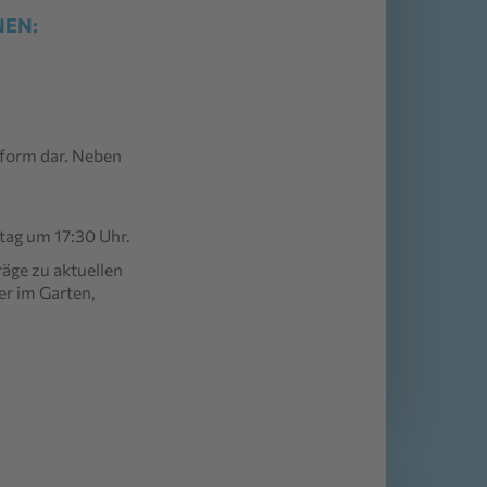
NEN:
tform dar. Neben
stag
um 17:30 Uhr.
räge zu aktuellen
er im Garten,