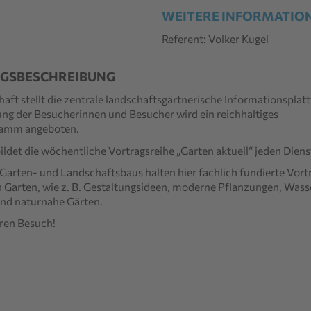
WEITERE INFORMATIO
Referent: Volker Kugel
GSBESCHREIBUNG
haft
stellt die zentrale landschaftsgärtnerische
Informationsplat
ung der Besu
cher
i
nnen
und Besucher
wird ein reichhaltiges
ramm angeboten.
ldet die wöchentliche Vortragsreihe
„Garten aktuell“ jeden Dien
 Garten- und Landschaftsbaus
halten hier fachlich fundierte Vort
 Gart
en, wie z. B. Gestaltungsideen,
mode
rne Pflanzungen, Wass
und naturnahe Gärten
.
hren Besuch!